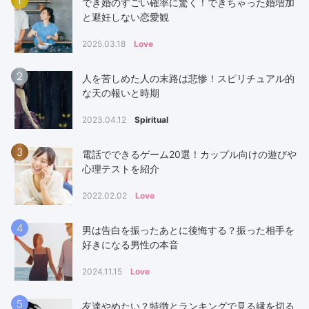
1
でき婚のすごい確率に驚く！できちゃった婚増加
と避妊しない恋愛観
2025.03.18
Love
2
人を苦しめた人の末路は悲惨！スピリチュアル的
な天の報いと時期
2023.04.12
Spiritual
3
電話でできるゲーム20選！カップル向けの遊びや
心理テストを紹介
2022.02.02
Love
4
男は告白を振ったあとに後悔する？振った相手を
好きになる男性の本音
2024.11.15
Love
5
友達やめたい？特徴とランキングで見る縁を切る