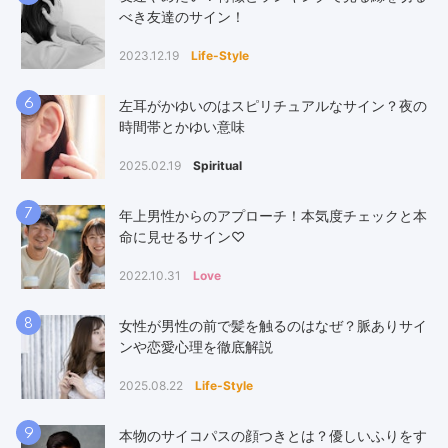
べき友達のサイン！
2023.12.19
Life-Style
6
左耳がかゆいのはスピリチュアルなサイン？夜の
時間帯とかゆい意味
2025.02.19
Spiritual
7
年上男性からのアプローチ！本気度チェックと本
命に見せるサイン♡
2022.10.31
Love
8
女性が男性の前で髪を触るのはなぜ？脈ありサイ
ンや恋愛心理を徹底解説
2025.08.22
Life-Style
9
本物のサイコパスの顔つきとは？優しいふりをす