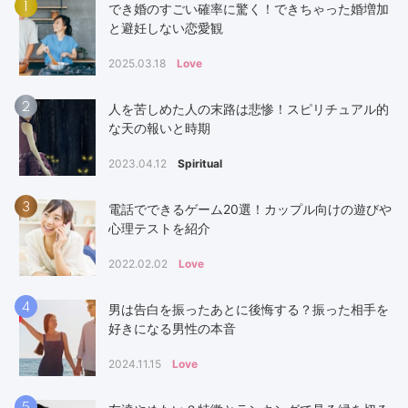
1
でき婚のすごい確率に驚く！できちゃった婚増加
と避妊しない恋愛観
2025.03.18
Love
2
人を苦しめた人の末路は悲惨！スピリチュアル的
な天の報いと時期
2023.04.12
Spiritual
3
電話でできるゲーム20選！カップル向けの遊びや
心理テストを紹介
2022.02.02
Love
4
男は告白を振ったあとに後悔する？振った相手を
好きになる男性の本音
2024.11.15
Love