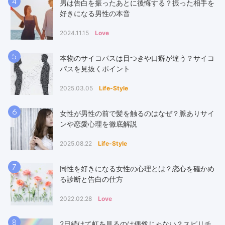
4
男は告白を振ったあとに後悔する？振った相手を
好きになる男性の本音
2024.11.15
Love
5
本物のサイコパスは目つきや口癖が違う？サイコ
パスを見抜くポイント
2025.03.05
Life-Style
6
女性が男性の前で髪を触るのはなぜ？脈ありサイ
ンや恋愛心理を徹底解説
2025.08.22
Life-Style
7
同性を好きになる女性の心理とは？恋心を確かめ
る診断と告白の仕方
2022.02.28
Love
8
2日続けて虹を見るのは偶然じゃない？スピリチ