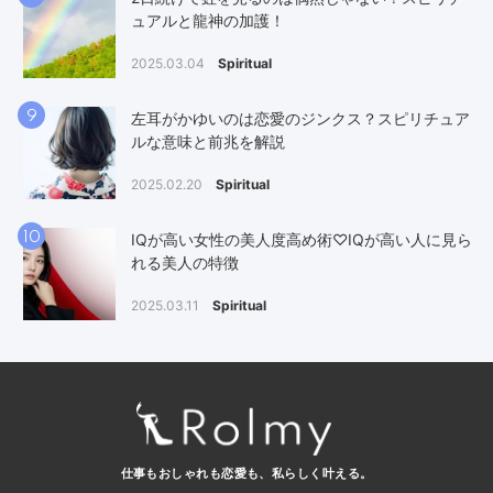
ュアルと龍神の加護！
2025.03.04
Spiritual
9
左耳がかゆいのは恋愛のジンクス？スピリチュア
ルな意味と前兆を解説
2025.02.20
Spiritual
10
IQが高い女性の美人度高め術♡IQが高い人に見ら
れる美人の特徴
2025.03.11
Spiritual
仕事もおしゃれも恋愛も、
私らしく叶える。