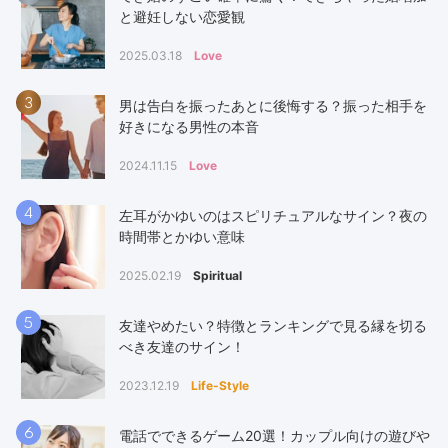
と避妊しない恋愛観
2025.03.18
Love
3
男は告白を振ったあとに後悔する？振った相手を
好きになる男性の本音
2024.11.15
Love
4
左耳がかゆいのはスピリチュアルなサイン？夜の
時間帯とかゆい意味
2025.02.19
Spiritual
5
友達やめたい？特徴とランキングで見る縁を切る
べき友達のサイン！
2023.12.19
Life-Style
6
電話でできるゲーム20選！カップル向けの遊びや