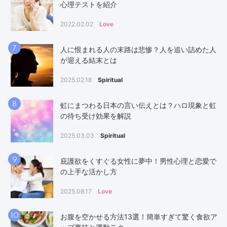
心理テストを紹介
2022.02.02
Love
7
人に恨まれる人の末路は悲惨？人を追い詰めた人
が迎える結末とは
2025.02.18
Spiritual
8
虹にまつわる日本の言い伝えとは？ハロ現象と虹
の待ち受け効果を解説
2025.03.03
Spiritual
9
庇護欲をくすぐる女性に夢中！男性心理と恋愛で
の上手な活かし方
2025.08.17
Love
10
お腹を空かせる方法13選！簡単すぎて驚く食欲ア