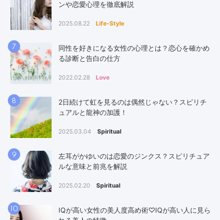
ンや恋愛心理を徹底解説
2025.08.22
Life-Style
7
同性を好きになる女性の心理とは？恋心を確かめ
る診断と告白の仕方
2022.02.28
Love
8
2日続けて虹を見るのは偶然じゃない？スピリチ
ュアルと龍神の加護！
2025.03.04
Spiritual
9
左耳がかゆいのは恋愛のジンクス？スピリチュア
ルな意味と前兆を解説
2025.02.20
Spiritual
10
IQが高い女性の美人度高め術♡IQが高い人に見ら