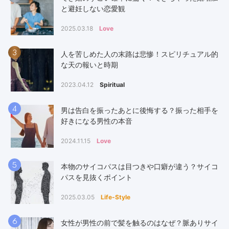
と避妊しない恋愛観
2025.03.18
Love
3
人を苦しめた人の末路は悲惨！スピリチュアル的
な天の報いと時期
2023.04.12
Spiritual
4
男は告白を振ったあとに後悔する？振った相手を
好きになる男性の本音
2024.11.15
Love
5
本物のサイコパスは目つきや口癖が違う？サイコ
パスを見抜くポイント
2025.03.05
Life-Style
6
女性が男性の前で髪を触るのはなぜ？脈ありサイ