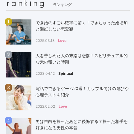
ranking
ランキング
1
でき婚のすごい確率に驚く！できちゃった婚増加
と避妊しない恋愛観
2025.03.18
Love
2
人を苦しめた人の末路は悲惨！スピリチュアル的
な天の報いと時期
2023.04.12
Spiritual
3
電話でできるゲーム20選！カップル向けの遊びや
心理テストを紹介
2022.02.02
Love
4
男は告白を振ったあとに後悔する？振った相手を
好きになる男性の本音