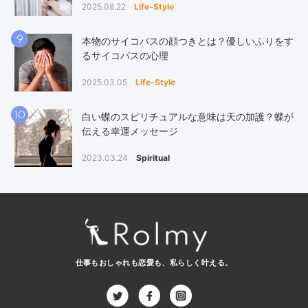
2025.08.22
Life-Style
9
本物のサイコパスの顔つきとは？優しいふりをす
るサイコパスの心理
2025.03.05
Life-Style
10
白い蝶のスピリチュアルな意味は天の加護？蝶が
伝える幸運メッセージ
2023.03.24
Spiritual
仕事もおしゃれも恋愛も、
私らしく叶える。