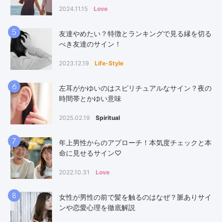
2024.11.15
Love
5
友達やめたい？特徴とランキングで見る縁を切る
べき友達のサイン！
2023.12.19
Life-Style
6
左耳がかゆいのはスピリチュアルなサイン？夜の
時間帯とかゆい意味
2025.02.19
Spiritual
7
年上男性からのアプローチ！本気度チェックと本
命に見せるサイン♡
2022.10.31
Love
8
女性が男性の前で髪を触るのはなぜ？脈ありサイ
ンや恋愛心理を徹底解説