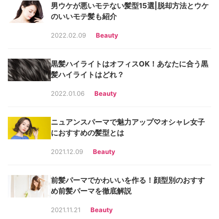
男ウケが悪いモテない髪型15選|脱却方法とウケ
のいいモテ髪も紹介
2022.02.09
Beauty
黒髪ハイライトはオフィスOK！あなたに合う黒
髪ハイライトはどれ？
2022.01.06
Beauty
ニュアンスパーマで魅力アップ♡オシャレ女子
におすすめの髪型とは
2021.12.09
Beauty
前髪パーマでかわいいを作る！顔型別のおすす
め前髪パーマを徹底解説
2021.11.21
Beauty