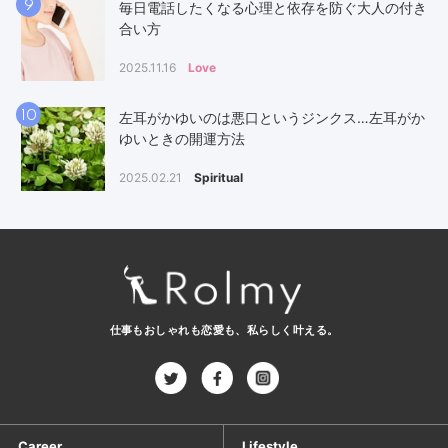
9
毎日電話したくなる心理と依存を防ぐ大人の付き
合い方
2025.11.16
Love
10
左耳がかゆいのは悪口というジンクス…左耳がか
ゆいときの開運方法
2025.02.21
Spiritual
仕事もおしゃれも恋愛も、
私らしく叶える。
Career
Lifestyle