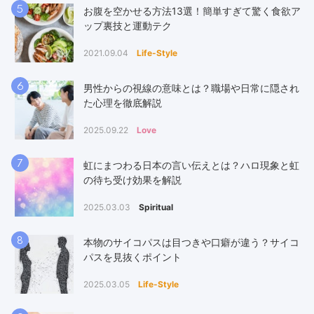
5
お腹を空かせる方法13選！簡単すぎて驚く食欲ア
ップ裏技と運動テク
2021.09.04
Life-Style
6
男性からの視線の意味とは？職場や日常に隠され
た心理を徹底解説
2025.09.22
Love
7
虹にまつわる日本の言い伝えとは？ハロ現象と虹
の待ち受け効果を解説
2025.03.03
Spiritual
8
本物のサイコパスは目つきや口癖が違う？サイコ
パスを見抜くポイント
2025.03.05
Life-Style