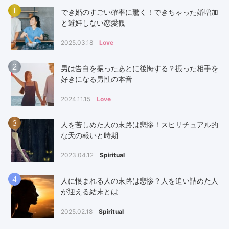
1
でき婚のすごい確率に驚く！できちゃった婚増加
と避妊しない恋愛観
2025.03.18
Love
2
男は告白を振ったあとに後悔する？振った相手を
好きになる男性の本音
2024.11.15
Love
3
人を苦しめた人の末路は悲惨！スピリチュアル的
な天の報いと時期
2023.04.12
Spiritual
4
人に恨まれる人の末路は悲惨？人を追い詰めた人
が迎える結末とは
2025.02.18
Spiritual