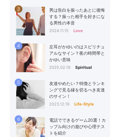
3
男は告白を振ったあとに後悔
する？振った相手を好きにな
る男性の本音
2024.11.15
Love
4
左耳がかゆいのはスピリチュ
アルなサイン？夜の時間帯と
かゆい意味
2025.02.19
Spiritual
5
友達やめたい？特徴とランキ
ングで見る縁を切るべき友達
のサイン！
2023.12.19
Life-Style
6
電話でできるゲーム20選！カ
ップル向けの遊びや心理テス
トを紹介