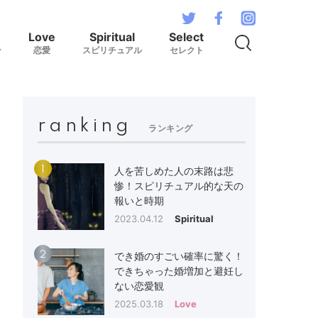
Love
Spiritual
Select
ン
恋愛
スピリチュアル
セレクト
ranking
ランキング
1
人を苦しめた人の末路は悲
惨！スピリチュアル的な天の
報いと時期
2023.04.12
Spiritual
2
でき婚のすごい確率に驚く！
できちゃった婚増加と避妊し
ない恋愛観
2025.03.18
Love