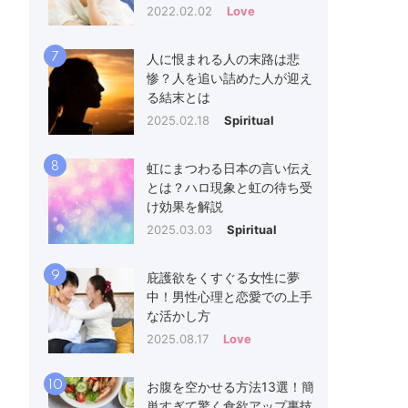
2022.02.02
Love
7
人に恨まれる人の末路は悲
惨？人を追い詰めた人が迎え
る結末とは
2025.02.18
Spiritual
8
虹にまつわる日本の言い伝え
とは？ハロ現象と虹の待ち受
け効果を解説
2025.03.03
Spiritual
9
庇護欲をくすぐる女性に夢
中！男性心理と恋愛での上手
な活かし方
2025.08.17
Love
10
お腹を空かせる方法13選！簡
単すぎて驚く食欲アップ裏技